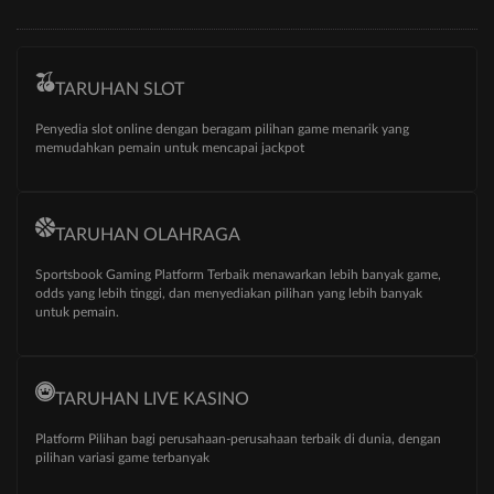
TARUHAN SLOT
Penyedia slot online dengan beragam pilihan game menarik yang
memudahkan pemain untuk mencapai jackpot
TARUHAN OLAHRAGA
Sportsbook Gaming Platform Terbaik menawarkan lebih banyak game,
odds yang lebih tinggi, dan menyediakan pilihan yang lebih banyak
untuk pemain.
TARUHAN LIVE KASINO
Platform Pilihan bagi perusahaan-perusahaan terbaik di dunia, dengan
pilihan variasi game terbanyak