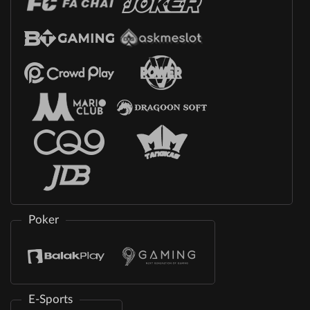
Poker
E-Sports