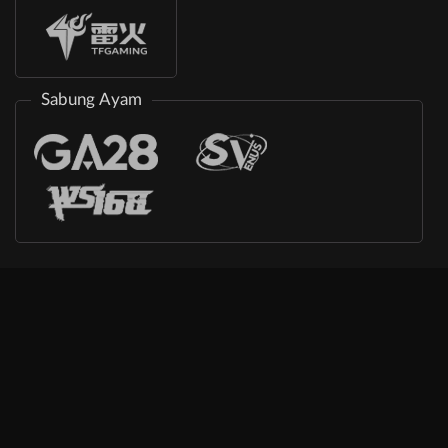
Sabung Ayam