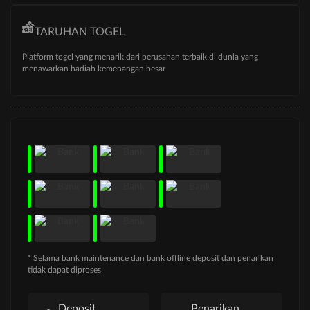
TARUHAN TOGEL
Platform togel yang menarik dari perusahan terbaik di dunia yang
menawarkan hadiah kemenangan besar
* Selama bank maintenance dan bank offline deposit dan penarikan
tidak dapat diproses
Deposit
Penarikan