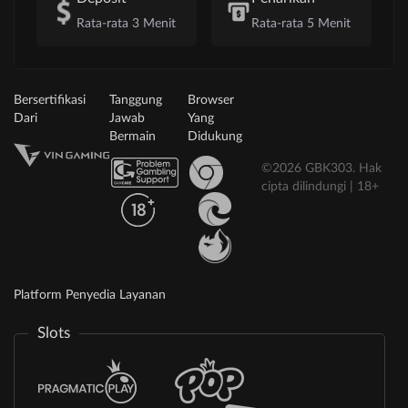
Rata-rata 3 Menit
Rata-rata 5 Menit
Bersertifikasi
Tanggung
Browser
Dari
Jawab
Yang
Bermain
Didukung
©2026 GBK303. Hak
cipta dilindungi | 18+
Platform Penyedia Layanan
Slots