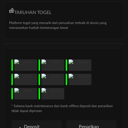
TARUHAN TOGEL
Platform togel yang menarik dari perusahan terbaik di dunia yang
menawarkan hadiah kemenangan besar
* Selama bank maintenance dan bank offline deposit dan penarikan
tidak dapat diproses
Deposit
Penarikan