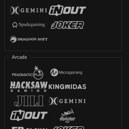
Arcade