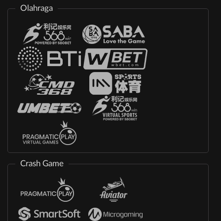
Olahraga
Crash Game