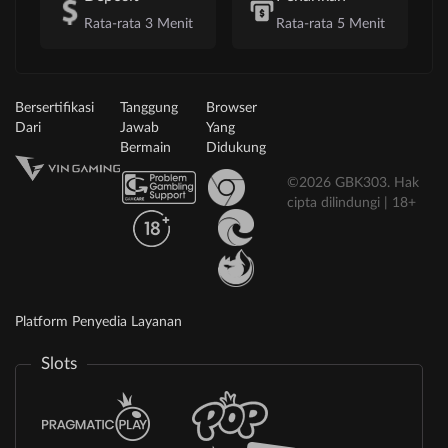
Rata-rata 3 Menit
Rata-rata 5 Menit
Bersertifikasi
Tanggung
Browser
Dari
Jawab
Yang
Bermain
Didukung
©2026 GBK303. Hak
cipta dilindungi | 18+
Platform Penyedia Layanan
Slots