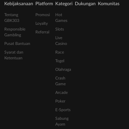
Kebijaksanaan
Platform
Kategori
Dukungan
Komunitas
Tentang
Promosi
Hot
GBK303
Games
Loyalty
Responsible
Slots
Referral
Gambling
Live
Pusat Bantuan
Casino
Syarat dan
Race
Ketentuan
Togel
Olahraga
Crash
Game
Arcade
Poker
E-Sports
Sabung
Ayam