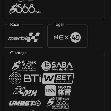
Race
Togel
Olahraga