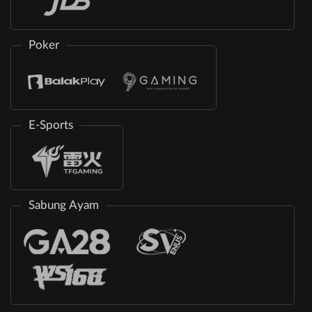
Poker
E-Sports
Sabung Ayam