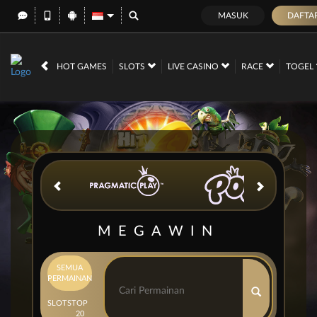
MASUK
DAFTA
IDR
12,686,787,
HOT GAMES
SLOTS
LIVE CASINO
RACE
TOGEL
MEGAWIN
SEMUA
PERMAINAN
SLOTS
TOP
20