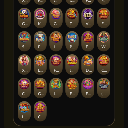
XiBoBa Hit2
F-88Diamond(H5)
JourneyToTheWest
C-88Flower(H5)
PINE OF PLINKO 2
Fu Dai Lian Lian-Panda
Gold Panda(H5)
King-777
G-BloomingRiches
Triple Fish(H5)
VIP Club
F-88Riches(H5)
5 Dragons(H5)
Plinko3
L-EmperorTreasure
Plinko2
F-88Treasures(H5)
Water Margin(H5)
XiBoBA
L-GoldenToad
F-88Drum(H5)
JiXiangRuYi(H5)
Dragon Arena
C-88Riches(H5)
C-88Drum(H5)
G-InfiniteTreasure
L-EyesOfFortune
FA DA CAI(H5)
F-88Flower(H5)
(H5)Outlawed Heroes
LuckyFish
C-88Treasures(H5)