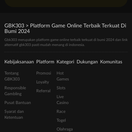
GBK303 > Platform Game Online Terbaik Terkuat Di
Bumi 2024
Gbk303 merupakan platform game online terbaik terkuat di bumi 2024 dan link
alternatif gbk303 pasti mudah menang di indonesia.
Kebijaksanaan
Platform
Kategori
Dukungan
Komunitas
Tentang
Promosi
Hot
GBK303
Games
Loyalty
Responsible
Slots
Referral
Gambling
Live
Pusat Bantuan
Casino
Syarat dan
Race
Ketentuan
Togel
Olahraga