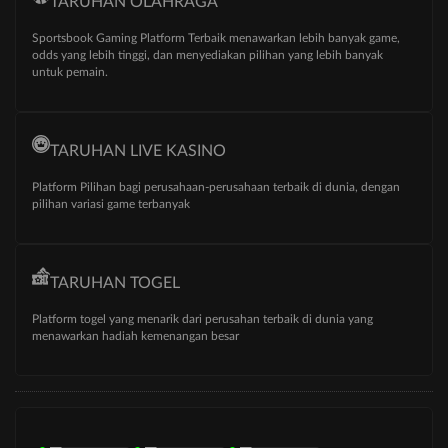
TARUHAN OLAHRAGA
Sportsbook Gaming Platform Terbaik menawarkan lebih banyak game,
odds yang lebih tinggi, dan menyediakan pilihan yang lebih banyak
untuk pemain.
TARUHAN LIVE KASINO
Platform Pilihan bagi perusahaan-perusahaan terbaik di dunia, dengan
pilihan variasi game terbanyak
TARUHAN TOGEL
Platform togel yang menarik dari perusahan terbaik di dunia yang
menawarkan hadiah kemenangan besar