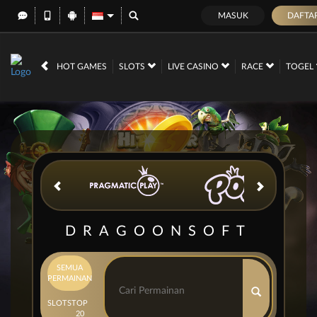
MASUK
DAFTA
IDR
12,733,229,
HOT GAMES
SLOTS
LIVE CASINO
RACE
TOGEL
DRAGOONSOFT
SEMUA
PERMAINAN
SLOTS
TOP
20