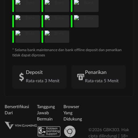
* Selama bank maintenance dan bank offline deposit dan penarikan
tidak dapat diproses
Deposit
Penarikan
Rata-rata 3 Menit
Rata-rata 5 Menit
Bersertifikasi
Tanggung
Browser
Dari
Jawab
Yang
Bermain
Didukung
©2026 GBK303. Hak
cipta dilindungi | 18+