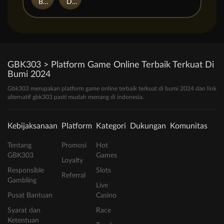
Bakufu Shogun
Diamond 7
GBK303 > Platform Game Online Terbaik Terkuat Di
Bumi 2024
Gbk303 merupakan platform game online terbaik terkuat di bumi 2024 dan link
alternatif gbk303 pasti mudah menang di indonesia.
Kebijaksanaan
Platform
Kategori
Dukungan
Komunitas
Tentang
Promosi
Hot
GBK303
Games
Loyalty
Responsible
Slots
Referral
Gambling
Live
Pusat Bantuan
Casino
Syarat dan
Race
Ketentuan