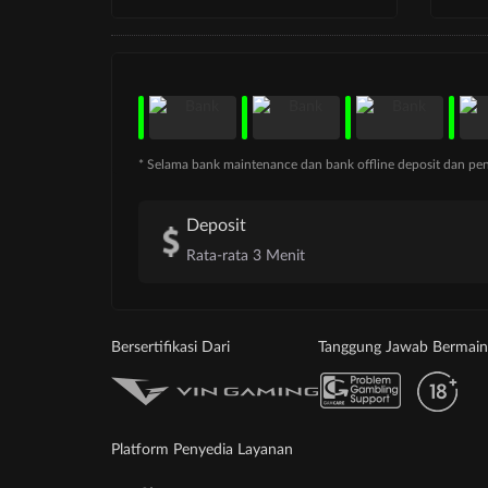
* Selama bank maintenance dan bank offline deposit dan pen
Deposit
Rata-rata 3 Menit
Bersertifikasi Dari
Tanggung Jawab Bermain
Platform Penyedia Layanan