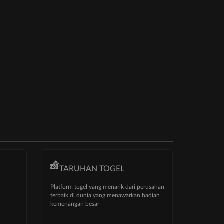
O
TARUHAN TOGEL
Platform togel yang menarik dari perusahan
terbaik di dunia yang menawarkan hadiah
kemenangan besar