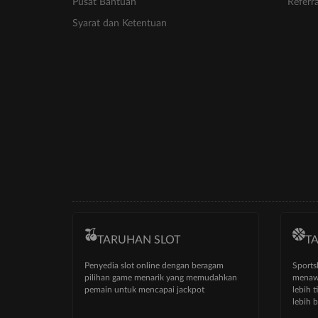
Pusat Bantuan
Referra
Syarat dan Ketentuan
TARUHAN SLOT
T
Penyedia slot online dengan beragam
Sports
pilihan game menarik yang memudahkan
menawa
pemain untuk mencapai jackpot
lebih 
lebih 