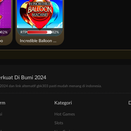
82%
RTP
82%
bo
Incredible Balloon Machine
erkuat Di Bumi 2024
2024 dan link alternatif gbk303 pasti mudah menang di indonesia.
orm
Kategori
D
i
Hot Games
Slots