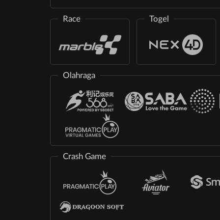
Race
Togel
Olahraga
Crash Game