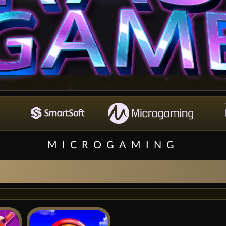
MICROGAMING