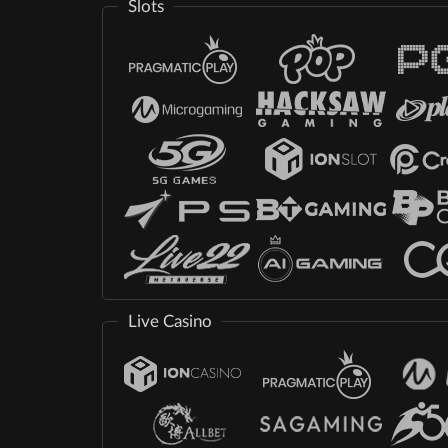
Slots
Live Casino