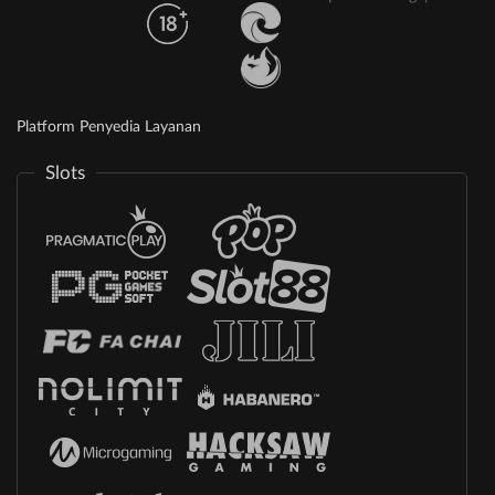
Platform Penyedia Layanan
Slots