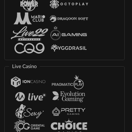
Live Casino