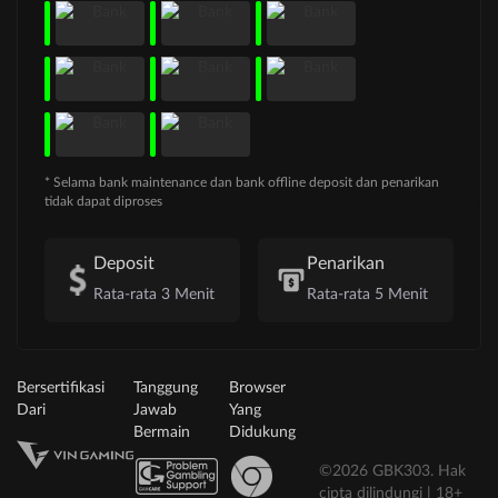
* Selama bank maintenance dan bank offline deposit dan penarikan
tidak dapat diproses
Deposit
Penarikan
Rata-rata 3 Menit
Rata-rata 5 Menit
Bersertifikasi
Tanggung
Browser
Dari
Jawab
Yang
Bermain
Didukung
©2026 GBK303. Hak
cipta dilindungi | 18+