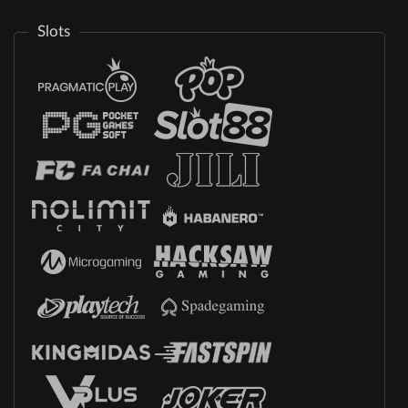
Slots