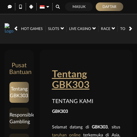
MASUK
DAFTAR
HOT GAMES
SLOTS
LIVE CASINO
RACE
TOGEL
Pusat
Tentang
Bantuan
GBK303
Tentang
GBK303
TENTANG KAMI
GBK303
Responsible
Gambling
Selamat datang di
GBK303
, situs
taruhan online
terkemuka di Asia,