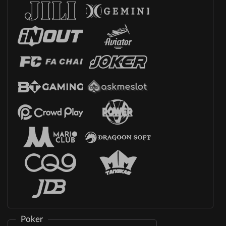
Poker