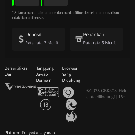
* Selama bank maintenance dan bank offline deposit dan penarikan
tidak dapat diproses
Deposit
Penarikan
Rata-rata 3 Menit
Rata-rata 5 Menit
Bersertifikasi
Tanggung
Browser
Dari
Jawab
Yang
Bermain
Didukung
©2026 GBK303. Hak
cipta dilindungi | 18+
Platform Penyedia Layanan