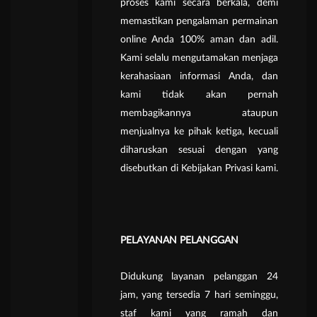
proses kami secara berkala, demi
memastikan pengalaman permainan
online Anda 100% aman dan adil.
Kami selalu mengutamakan menjaga
kerahasiaan informasi Anda, dan
kami tidak akan pernah
membagikannya ataupun
menjualnya ke pihak ketiga, kecuali
diharuskan sesuai dengan yang
disebutkan di Kebijakan Privasi kami.
PELAYANAN PELANGGAN
Didukung layanan pelanggan 24
jam, yang tersedia 7 hari seminggu,
staf kami yang ramah dan